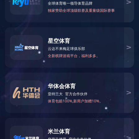
示
投资者关系
新闻资讯
加入我们

招贤纳士
员工福利
全球产业布局

搜索


资质荣誉
当前位置：
乐动体育
-
产品介绍
-
触显产业
-
触摸屏